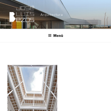
Ir
al
Arquitectura
contenido
Menú
DSC_0031_R