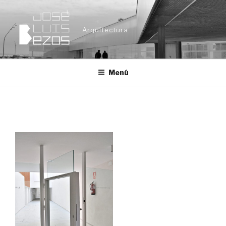
Ir
al
Arquitectura
contenido
Menú
DSC_0199_R