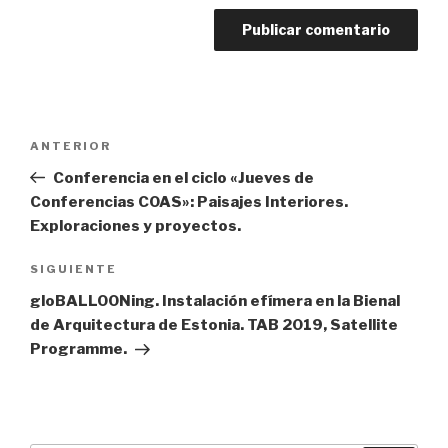
Navegación
ANTERIOR
Entrada
de
anterior:
Conferencia en el ciclo «Jueves de
entradas
Conferencias COAS»: Paisajes Interiores.
Exploraciones y proyectos.
SIGUIENTE
Siguiente
entrada
gloBALLOONing. Instalación efímera en la Bienal
de Arquitectura de Estonia. TAB 2019, Satellite
Programme.