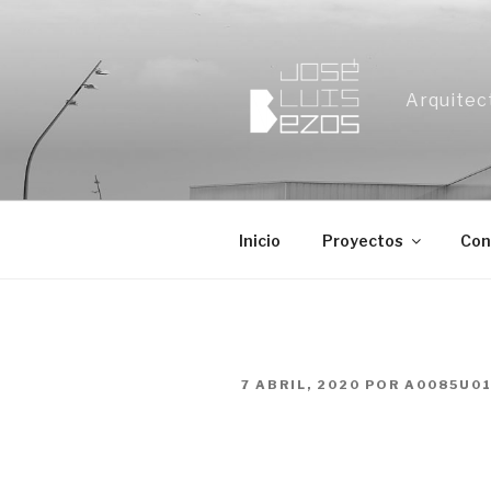
Ir
al
contenido
Arquitec
Inicio
Proyectos
Con
PUBLICADO
7 ABRIL, 2020
POR
A0085U0
EN
gloBALLOONing. Ins
Bienal de Arquitec