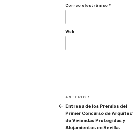
Correo electrónico
*
Web
Navegación
ANTERIOR
Entrada
de
anterior:
Entrega de los Premios del
entradas
Primer Concurso de Arquitec
de Viviendas Protegidas y
Alojamientos en Sevilla.