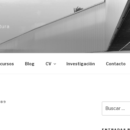
tura
cursos
Blog
CV
Investigación
Contacto
189
Buscar
talación efímera en la
por:
tura de Estonia. TAB
ENTRADAS 