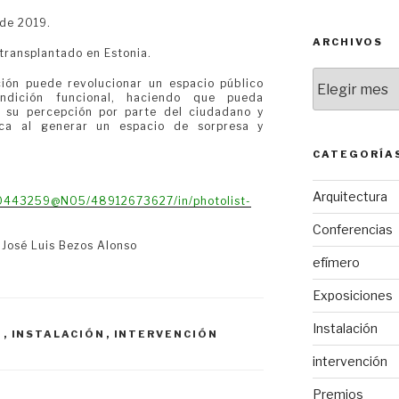
 de 2019.
ARCHIVOS
transplantado en Estonia.
Archivos
ión puede revolucionar un espacio público
ndición funcional, haciendo que pueda
o su percepción por parte del ciudadano y
dica al generar un espacio de sorpresa y
CATEGORÍA
Arquitectura
130443259@N05/48912673627/in/photolist-
Conferencias
 José Luis Bezos Alonso
efímero
Exposiciones
Instalación
O
,
INSTALACIÓN
,
INTERVENCIÓN
intervención
Premios