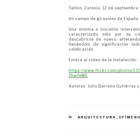
Tallinn, Estonia. 12 de septiembre
Un campo de girasoles de España 
Una mínima e inocente intervenc
caracterizado sólo por su co
descubrirse de nuevo, alterand
llenándolo de significación lú
celebración.
Enlace al vídeo de la instalación:
https://www.flickr.com/photos/
2hwfeM6
Autores: Julio Barreno Gutiérrez y
CATEGORÍAS
ARQUITECTURA
,
EFÍMER