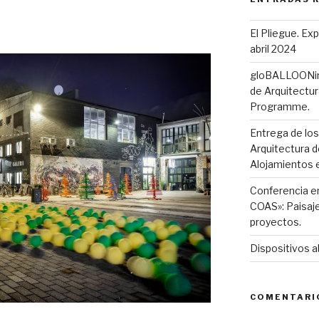
ogramme.
El Pliegue. Ex
abril 2024
gloBALLOONing.
de Arquitectur
Programme.
Entrega de lo
Arquitectura d
Alojamientos e
Conferencia en
COAS»: Paisaje
proyectos.
Dispositivos a
COMENTARI